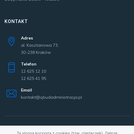
KONTAKT
Adres
al. Kasztanowa 73,
30-238 Kraków
Telefon
12 625 12 10
12 625 41 95
Email
kontakt@qbudadministracja.pl
Copyright © 2020 Q Bud Administracja Sp. z o.o.
Ta strona korzysta z cookies (tzw. ciasteczek). Dalsze