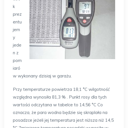
k
prez
entu
jem
y
jede
n z
pom
iaró
w wykonany dzisiaj w garażu.
Przy temperaturze powietrza 18,1 °C wilgotność
względna wynosiła 81,3 % . Punkt rosy dla tych
wartości odczytana w tabelce to 14,56 °C Co
oznacza, że para wodna będzie się skraplała na
posadzce jeżeli jej temperatura jest niższa niż 14,5
°C Zmierzona temperatura posadzki wynosiła w