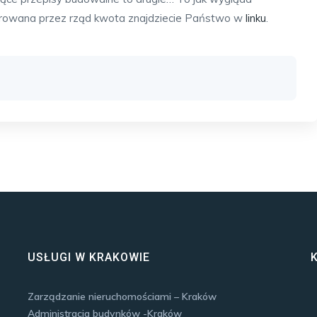
ferowana przez rząd kwota znajdziecie Państwo w
linku
.
USŁUGI W KRAKOWIE
Zarządzanie nieruchomościami – Kraków
e
Administracja budynków -Kraków