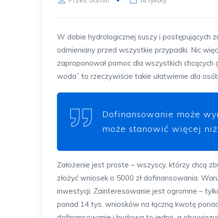
Przez
admin
Artykuły
W dobie hydrologicznej suszy i postępujących z
odmieniany przed wszystkie przypadki. Nic więc
zaproponował pomoc dla wszystkich chcących
woda” to rzeczywiście takie ułatwienie dla osób
Dofinansowanie może wyni
może stanowić więcej niż
Założenie jest proste – wszyscy, którzy chcą
złożyć wniosek o 5000 zł dofinansowania. War
inwestycji. Zainteresowanie jest ogromne – ty
ponad 14 tys. wniosków na łączną kwotę ponad 
dofinansowanie i budowa to jedno, a obowiązu