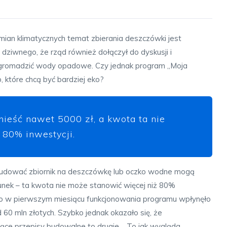
mian klimatycznych temat zbierania deszczówki jest
 dziwnego, że rząd również dołączył do dyskusji i
 gromadzić wody opadowe. Czy jednak program „Moja
, które chcą być bardziej eko?
eść nawet 5000 zł, a kwota ta nie
 80% inwestycji.
 zbudować zbiornik na deszczówkę lub oczko wodne mogą
unek – ta kwota nie może stanowić więcej niż 80%
lko w pierwszym miesiącu funkcjonowania programu wpłynęło
60 mln złotych. Szybko jednak okazało się, że
jące przepisy budowalne to drugie… To jak wygląda