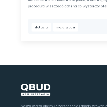
procedura w szczegółach i na co wystarczy o
,
dotacja
moja woda
Nasza oferta obejmuje zarządzanie i administrowani