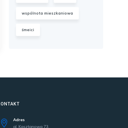
wspólnota mieszkaniowa
śmeici
KONTAKT
Adres
al. Kasztanowa 73,